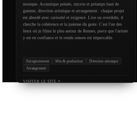
musique. Acoustique pensée, micros et préamps haut de
gamme, direction artistique et arrangement : chaque projet
Session Live
est abordé avec curiosité et exigence. Live ou overdubs, il
L'Amoureuse
cherche la cohérence et la justesse du geste. C'est l'un des
lieux où je filme le plus autour de Rennes, parce que l'artiste
y est en confiance et le rendu sonore est impeccable.
Multi-Cam
Enregistrement
Mix & production
Direction artistique
Arrangement
Session Clip Live
VISITER LE SITE
Le Canyon
Thom Rengorf
Plan Séquence