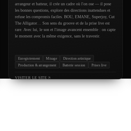
arrangeur et batteur, il crée un cadre où l'on ose — il pose
les bonnes questions, explore des directions inattendues et
refuse les compromis faciles. BOU, EMANE, Superjoy, Cut
The Alligator… Son sens du groove et de la prise live est
rare. Avec lui, le son et l'image avancent ensemble : on capte
le moment avec la même exigence, sans le travestir.
Enregistrement
Mixage
Direction artistique
Production & arrangement
Batterie session
Prises live
VISITER LE SITE
MIYUDA