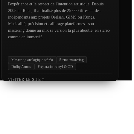
l'expérience et le respect de l'intention artistique. Depuis
2008 au Rheu, il a finalisé plus de 25 000 titres — des
indépendants aux projets Orelsan, GIMS ou Kungs.
Musicalité, précision et calibrage plateformes : son
mastering donne au mix sa version la plus aboutie, en stéréo
comme en immersif.
Mastering analogique stéréo
Stems mastering
Dolby Atmos
Préparation vinyl & CD
VISITER LE SITE
MasterPlus