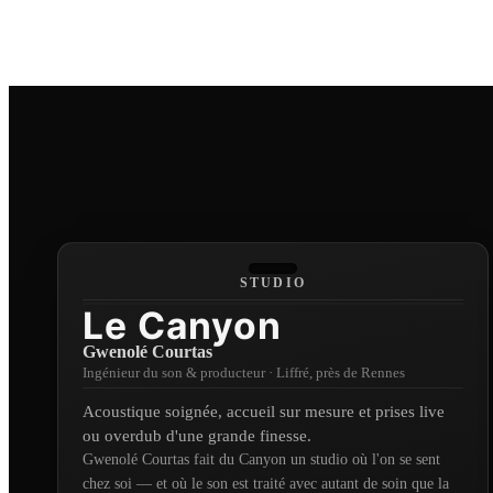
Plans-séquence
Beaut
Session Live
ASTRID RAD
Multi-Cam
STUDIO
Session Live
Le Canyon
Gwenolé Courtas
SUPERJOY
Ingénieur du son & producteur
·
Liffré, près de Rennes
Acoustique soignée, accueil sur mesure et prises live
Plan Séquence
ou overdub d'une grande finesse.
Gwenolé Courtas fait du Canyon un studio où l'on se sent
chez soi — et où le son est traité avec autant de soin que la