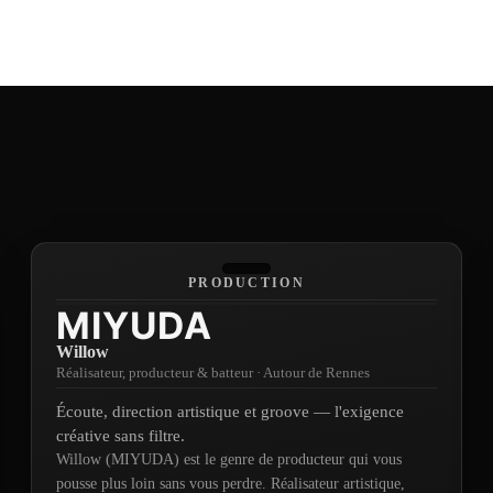
y & luxe
Musique live
Mise en lumière
150+ projets
10 ans d'expérience
PRODUCTION
MIYUDA
Willow
Réalisateur, producteur & batteur
·
Autour de Rennes
Écoute, direction artistique et groove — l'exigence
créative sans filtre.
Willow (MIYUDA) est le genre de producteur qui vous
pousse plus loin sans vous perdre. Réalisateur artistique,